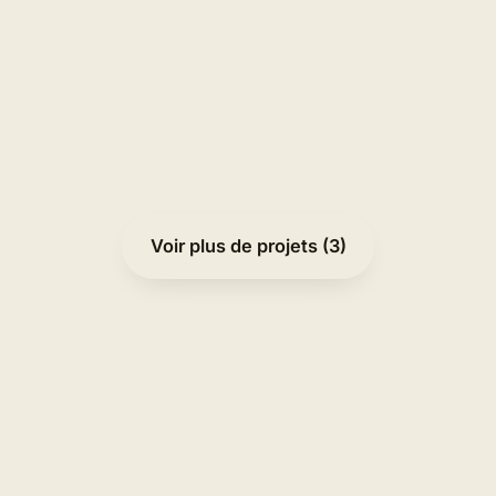
REFONTE
CONFIGURATEUR
DEVIS EN LIGNE
MISES À JOUR IA
Voir l'étude de cas →
Le site ↗
Voir plus de projets (3)
100
7
4.7
100