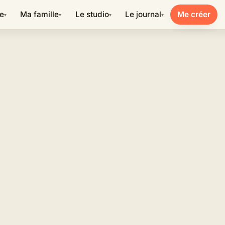
re
Ma famille
Le studio
Le journal
Me créer
▾
▾
▾
▾